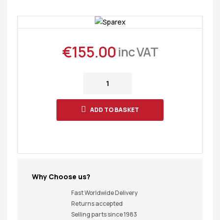
€
155.00
inc VAT
ADD TO BASKET
Why Choose us?
Fast Worldwide Delivery
Returns accepted
Selling parts since 1983